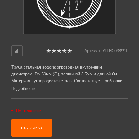
Артикул:
УП-НС038991
Труба стальная водогазопроводная внутренним
диаметром DN 50мм (2"), толщиной 3,5мм и длиной 6м.
Материал - углеродистая сталь. Соответствует требованиям
ГОСТ 3262-75.
Подробности
Нет в наличии
ПОД ЗАКАЗ