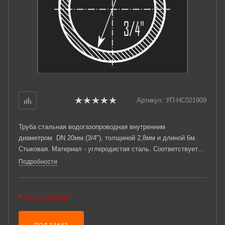
Артикул:
УП-НС021909
Труба стальная водогазопроводная внутренним
диаметром DN 20мм (3/4"), толщиной 2,8мм и длиной 6м.
Стыковая. Материал - углеродистая сталь. Соответствует
требованиям ГОСТ 3262-75. Стандартный пакет: вес -
Подробности
2,710тн., количество - 272шт.
Нет в наличии