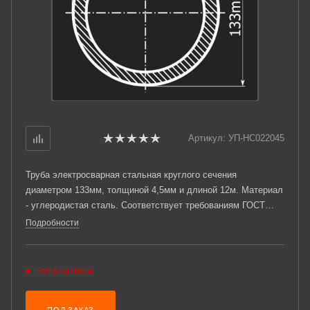
Артикул:
УП-НС022045
Труба электросварная стальная круглого сечения
диаметром 133мм, толщиной 4,5мм и длиной 12м. Материал
- углеродистая сталь. Соответствует требованиям ГОСТ
10705-80. Стандартный пакет: вес - 4,278тн., количество -
Подробности
25шт.
Нет в наличии