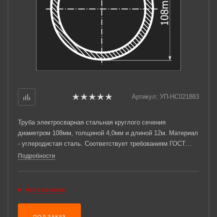
Артикул:
УП-НС021883
Труба электросварная стальная круглого сечения
диаметром 108мм, толщиной 4,0мм и длиной 12м. Материал
- углеродистая сталь. Соответствует требованиям ГОСТ
10705-80. Стандартный пакет: вес - 4,433тн., количество -
Подробности
36шт.
Нет в наличии