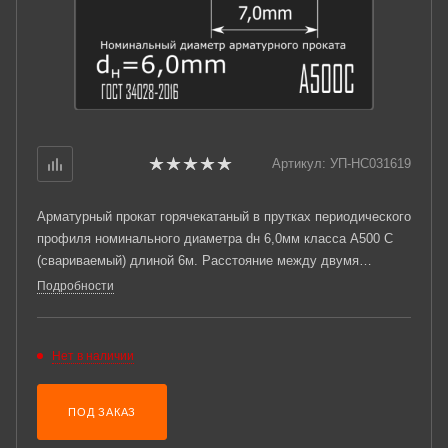
Артикул:
УП-НС031619
Арматурный прокат горячекатаный в прутках периодического
профиля номинального диаметра dн 6,0мм класса А500 С
(свариваемый) длиной 6м. Расстояние между двумя
соседними поперечными ребрами измеренное вдоль оси
Подробности
проката t = 4мм +/-15%. Соответствует требованиям ГОСТ
34028-2016.
Нет в наличии
ПОД ЗАКАЗ