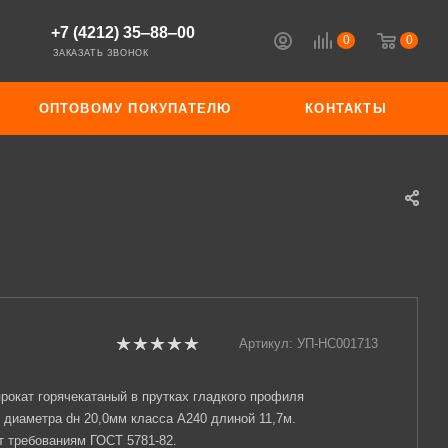
+7 (4212) 35‒88‒00
0
0
ЗАКАЗАТЬ ЗВОНОК
ОПТОВОМУ ПОКУПАТЕЛЮ
КОНТАКТЫ
Артикул:
УП-НС001713
рокат горячекатаный в прутках гладкого профиля
 диаметра dн 20,0мм класса А240 длиной 11,7м.
т требованиям ГОСТ 5781-82.