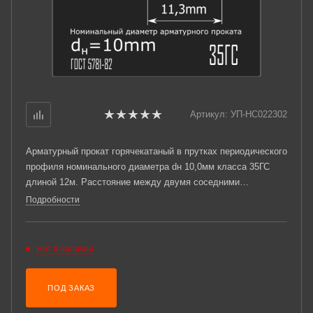
Артикул:
УП-НС022302
Арматурный прокат горячекатаный в прутках периодического
профиля номинального диаметра dн 10,0мм класса 35ГС
длиной 12м. Расстояние между двумя соседними
поперечными ребрами измеренное вдоль оси проката t =
Подробности
7мм. Соответствует требованиям ГОСТ 5781-82.
Нет в наличии
ПОД ЗАКАЗ