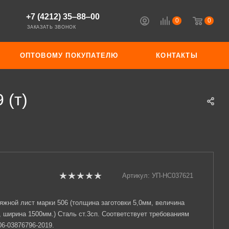
+7 (4212) 35‒88‒00
0
0
ЗАКАЗАТЬ ЗВОНОК
ОПТОВОМУ ПОКУПАТЕЛЮ
КОНТАКТЫ
 (т)
Артикул:
УП-НС037621
яжной лист марки 506 (толщина заготовки 5,0мм, величина
, ширина 1500мм.) Сталь ст.3сп. Соответствует требованиям
06-03876796-2019.